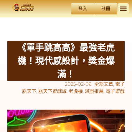
登入
註冊
《單手跳高高》最強老虎
機！現代感設計，獎金爆
滿！
2025-02-06
全部文章
,
電子
朕天下
,
朕天下遊戲城
,
老虎機
,
遊戲推薦
,
電子遊戲