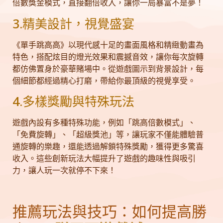
倍數獎金模式，直接翻倍收入，讓你一局暴富不是夢！
3.精美設計，視覺盛宴
《單手跳高高》以現代感十足的畫面風格和精緻動畫為
特色，搭配炫目的燈光效果和震撼音效，讓你每次旋轉
都仿佛置身於豪華賭場中。從遊戲圖示到背景設計，每
個細節都經過精心打磨，帶給你最頂級的視覺享受。
4.多樣獎勵與特殊玩法
遊戲內設有多種特殊功能，例如「跳高倍數模式」、
「免費旋轉」、「超級獎池」等，讓玩家不僅能體驗普
通旋轉的樂趣，還能透過解鎖特殊獎勵，獲得更多驚喜
收入。這些創新玩法大幅提升了遊戲的趣味性與吸引
力，讓人玩一次就停不下來！
推薦玩法與技巧：如何提高勝