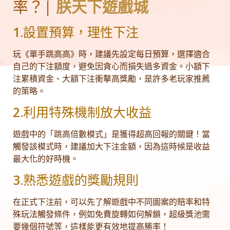
率？|
朕天下遊戲城
1.設置預算，理性下注
玩《單手跳高高》時，建議先設定每日預算，選擇適合
自己的下注額度，避免因貪心而損失過多資金。小額下
注累積資金、大額下注衝擊高獎勵，是許多老玩家推薦
的策略。
2.利用特殊機制放大收益
遊戲中的「跳高倍數模式」是獲得超高回報的關鍵！當
觸發該模式時，建議加大下注金額，因為這時候是收益
最大化的好時機。
3.熟悉遊戲的獎勵規則
在正式下注前，可以先了解遊戲中不同圖案的賠率和特
殊玩法觸發條件，例如免費旋轉如何解鎖，超級獎池需
要幾個符號等，這樣能更有效地提高勝率！