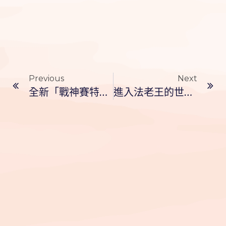
Previous
Next
全新「戰神賽特」老虎機，開啟神話冒險之門！
進入法老王的世界，探索神秘金字塔中的驚天寶藏！