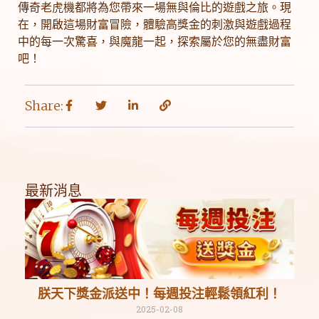
傳奇老虎機都將為您帶來一場無與倫比的遊戲之旅。現
在，開啟這場財富冒險，體驗高獎金的刺激與遊戲過程
中的每一次驚喜，與魔龍一起，探索屬於您的無盡財富
吧！
Share:
最新消息
朕天下獎金派送中！每週投注輕鬆領紅利！
2025-02-08