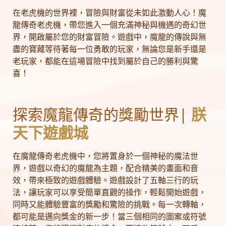
在老虎機的世界裡，冒險與財富從未如此激動人心！魔
龍傳奇老虎機，帶您進入一個充滿神秘與機遇的奇幻世
界，開啟屬於您的財富冒險。遊戲中，魔龍的傳說與無
盡的寶藏等待著每一位勇敢的玩家，無論您是新手還是
老玩家，都能在這場冒險中找到屬於自己的勝利與驚
喜！
探索魔龍傳奇的獎勵世界|
朕
天下遊戲城
在魔龍傳奇老虎機中，您將置身於一個神秘的魔法世
界，遊戲以奇幻的魔龍為主題，配合精美的畫面和音
效，帶來極致的遊戲體驗。遊戲設計了五軸三行的玩
法，讓玩家可以享受簡單直觀的操作，輕鬆開始遊戲，
同時又能體驗豐富的獎勵和驚險的挑戰。每一次轉軸，
都可能是邁向獎金的新一步！當三個相同的圖案或符號