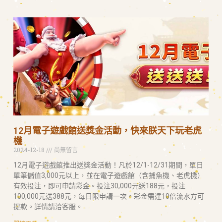
12月電子遊戲館送獎金活動，快來朕天下玩老虎
機
2024-12-18
尚無留言
12月電子遊戲館推出送獎金活動！凡於12/1-12/31期間，單日
單筆儲值3,000元以上，並在電子遊戲館（含捕魚機、老虎機）
有效投注，即可申請彩金。投注30,000元送188元，投注
100,000元送388元，每日限申請一次。彩金需達10倍流水方可
提款。詳情請洽客服。