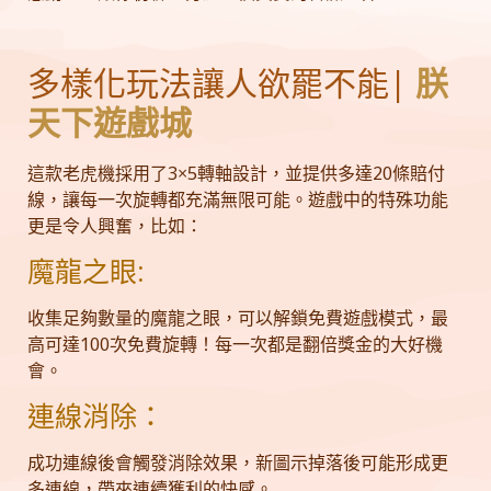
多樣化玩法讓人欲罷不能|
朕
天下遊戲城
這款老虎機採用了3×5轉軸設計，並提供多達20條賠付
線，讓每一次旋轉都充滿無限可能。遊戲中的特殊功能
更是令人興奮，比如：
魔龍之眼:
收集足夠數量的魔龍之眼，可以解鎖免費遊戲模式，最
高可達100次免費旋轉！每一次都是翻倍獎金的大好機
會。
連線消除：
成功連線後會觸發消除效果，新圖示掉落後可能形成更
多連線，帶來連續獲利的快感。