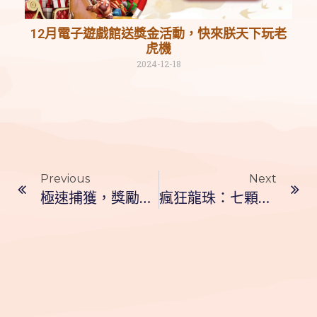
12月電子遊戲館送獎金活動，快來朕天下玩老
虎機
2024-12-18
Previous
Next
極速捕獲，獎勵翻倍！《八爪天下海霸王》攻略指南
瘋狂龍珠：七顆珠子大冒險