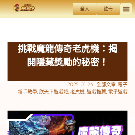
登入
註冊
挑戰魔龍傳奇老虎機：揭
開隱藏獎勵的秘密！
2025-01-24
全部文章
,
電子
新手教學
,
朕天下遊戲城
,
老虎機
,
遊戲推薦
,
電子遊戲