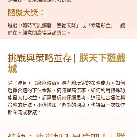
隨機大獎：
遊戲中隨時可能觸發「喜從天降」或「幸運彩金」，讓
你在不經意間贏得巨額獎金。
挑戰與策略並存|
朕天下遊戲
城
除了運氣，《魔龍傳奇》還考驗玩家的策略能力。如何
選擇合適的下注金額、何時提高倍率、如何利用特殊功
能最大化收益，都需要玩家仔細思考。這種結合運氣與
策略的玩法，不僅增加了遊戲的深度，也讓每一次操作
都充滿成就感。